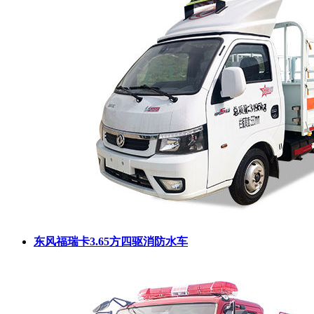
东风福瑞卡3.65方四驱消防水车