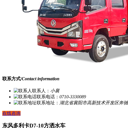
联系方式/
Contact information
联系人：
小襄
联系电话：
0710-3330089
联系地址：
湖北省襄阳市高新技术开发区奔驰
在线咨询
东风多利卡D7-10方洒水车