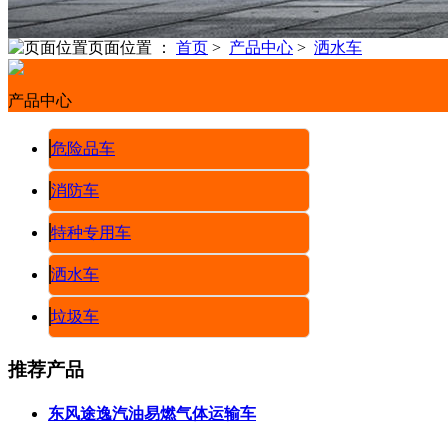
页面位置 ：
首页
>
产品中心
>
洒水车
产品中心
危险品车
消防车
特种专用车
洒水车
垃圾车
推荐产品
东风途逸汽油易燃气体运输车